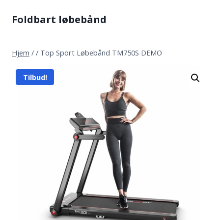
Fortsæt
Foldbart løbebånd
til
indhold
Hjem
/
/
Top Sport Løbebånd TM750S DEMO
Tilbud!