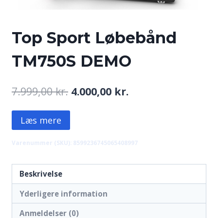
Top Sport Løbebånd
TM750S DEMO
Den
Den
7.999,00
kr.
4.000,00
kr.
oprindelige
aktuelle
Læs mere
pris
pris
var:
er:
Varenummer (SKU):
8599236745065408997
7.999,00 kr..
4.000,00 kr..
Beskrivelse
Yderligere information
Anmeldelser (0)