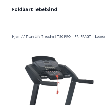
Fortsæt
Foldbart løbebånd
til
indhold
Hjem
/
/
Titan Life Treadmill T80 PRO – FRI FRAGT – Løbeb