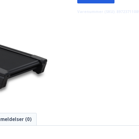
Varenummer (SKU):
8972371108
meldelser (0)