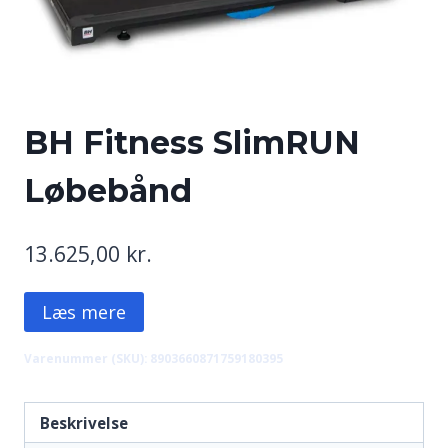
BH Fitness SlimRUN
Løbebånd
13.625,00
kr.
Læs mere
Varenummer (SKU):
8903660871759180395
Beskrivelse