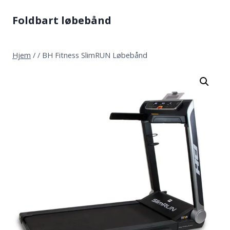
Fortsæt
Foldbart løbebånd
til
indhold
Hjem
/
/
BH Fitness SlimRUN Løbebånd