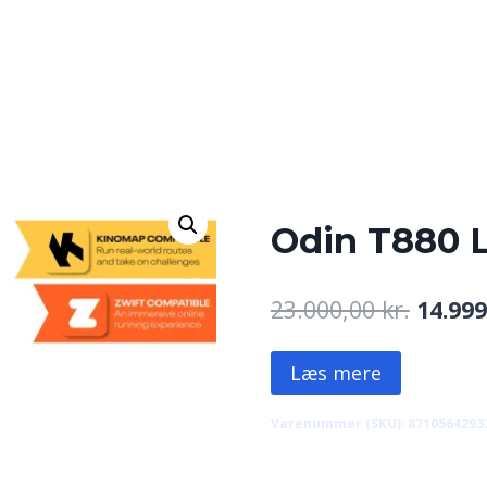
Odin T880 
Den
23.000,00
kr.
14.99
oprind
Læs mere
pris
var:
Varenummer (SKU):
8710564293
23.000