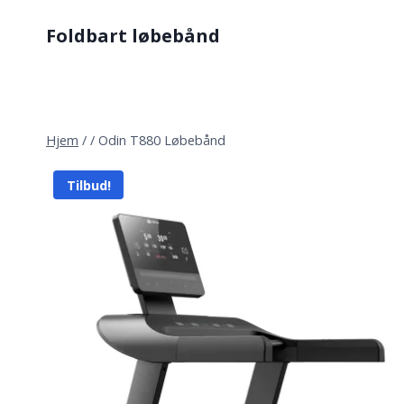
Fortsæt
Foldbart løbebånd
til
indhold
Hjem
/
/
Odin T880 Løbebånd
Tilbud!