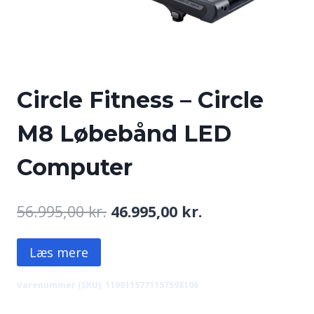
Circle Fitness – Circle
M8 Løbebånd LED
Computer
Den
Den
56.995,00
kr.
46.995,00
kr.
oprindelige
aktuelle
Læs mere
pris
pris
var:
er:
Varenummer (SKU):
1199115771157598106
56.995,00 kr..
46.995,00 kr..