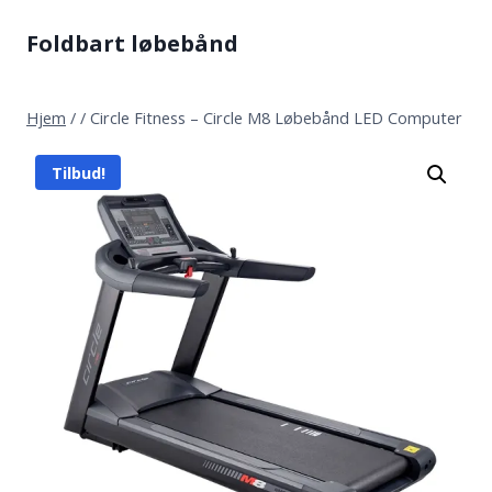
Fortsæt
Foldbart løbebånd
til
indhold
Hjem
/
/
Circle Fitness – Circle M8 Løbebånd LED Computer
Tilbud!