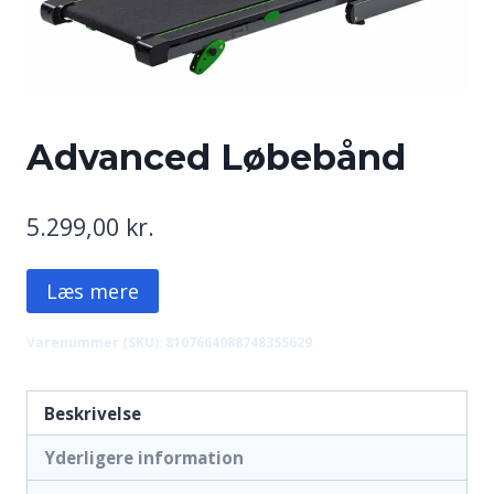
Advanced Løbebånd
5.299,00
kr.
Læs mere
Varenummer (SKU):
8107664088748355629
Beskrivelse
Yderligere information