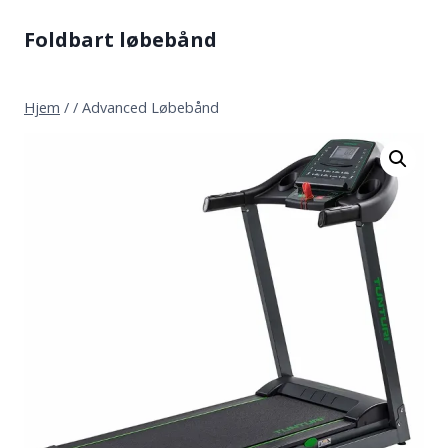
Fortsæt
Foldbart løbebånd
til
indhold
Hjem
/
/
Advanced Løbebånd